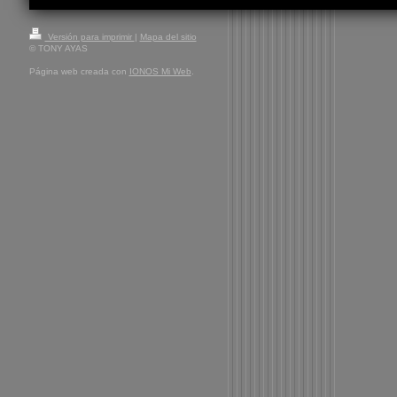
Versión para imprimir
|
Mapa del sitio
© TONY AYAS
Página web creada con
IONOS Mi Web
.