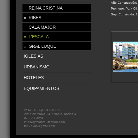
Año Construcción:
REINA CRISTINA
Promotor: Park Oli
Sup. Construida: 
RIBES
CALA MAJOR
L'ESCALA
GRAL LUQUE
IGLESIAS
URBANISMO
HOTELES
EQUIPAMIENTOS
AYMAR ARQUITECTURA
Avda Alemania 13, primero, oficina 4
07003-Palma
info@aymararquitectura.com
tony.ayas@gmail.com