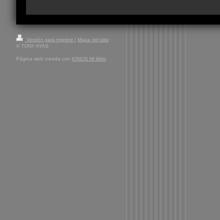
Versión para imprimir
|
Mapa del sitio
© TONY AYAS
Página web creada con
IONOS Mi Web
.