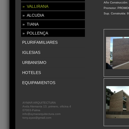
Año Construcción:
VALLIRANA
Promotor: PROMO
Sup. Construida: 
ALCUDIA
TIANA
POLLENÇA
PLURIFAMILIARES
IGLESIAS
URBANISMO
HOTELES
EQUIPAMIENTOS
AYMAR ARQUITECTURA
Avda Alemania 13, primero, oficina 4
07003-Palma
info@aymararquitectura.com
tony.ayas@gmail.com