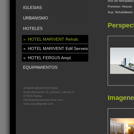
Año de Rehabilitac
Promotor: Hotusa
IGLESIAS
Sup. Rehabilitada
URBANISMO
Perspec
HOTELES
HOTEL MARIVENT Rehab.
HOTEL MARIVENT Edif.Serveis
HOTEL FERGUS Ampl.
EQUIPAMIENTOS
AYMAR ARQUITECTURA
Avda Alemania 13, primero, oficina 4
Imagenes
07003-Palma
info@aymararquitectura.com
tony.ayas@gmail.com